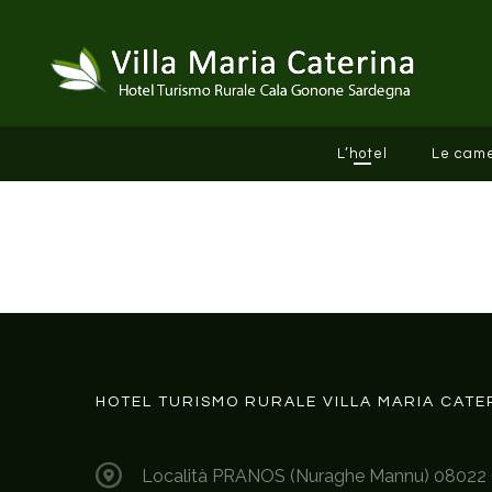
Skip to content
L’hotel
Le cam
HOTEL TURISMO RURALE VILLA MARIA CATE
Località PRANOS (Nuraghe Mannu) 08022 