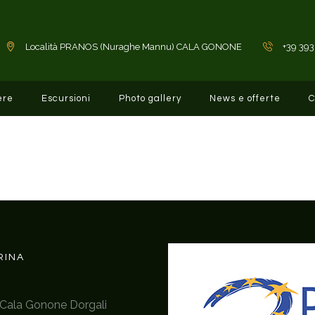
Località PRANOS (Nuraghe Mannu) CALA GONONE
+39 393
ere
Escursioni
Photo gallery
News e offerte
C
RINA
Cala Gonone Dorgali