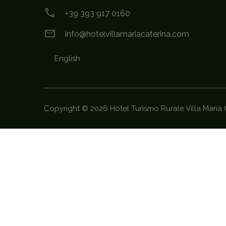
+39 393 917 0160
info@hotelvillamariacaterina.com
English
Copyright ©
2026
Hotel Turismo Rurale Villa Maria