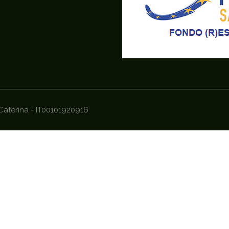
 Caterina - IT00101920916