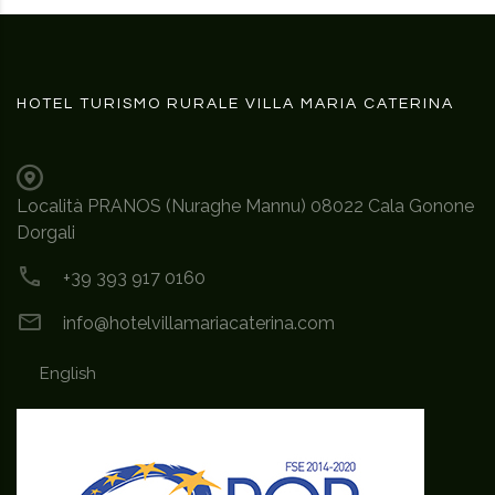
HOTEL TURISMO RURALE VILLA MARIA CATERINA
Località PRANOS (Nuraghe Mannu) 08022 Cala Gonone
Dorgali
+39 393 917 0160
info@hotelvillamariacaterina.com
English