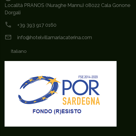
Località PRANOS (Nuraghe Mannu) 08022 Cala Gonone
Dorgali
+39 393 917 0160
info@hotelvillamariacaterina.com
Italiano